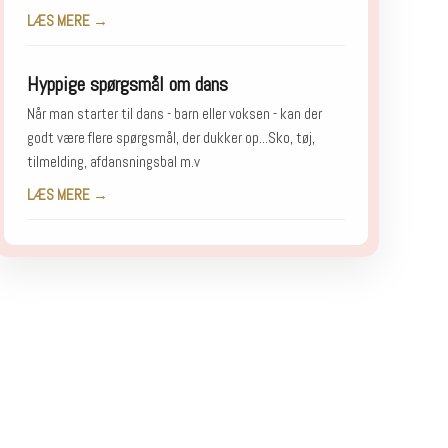
LÆS MERE →
Hyppige spørgsmål om dans
Når man starter til dans - barn eller voksen - kan der
godt være flere spørgsmål, der dukker op...Sko, tøj,
tilmelding, afdansningsbal m.v
LÆS MERE →