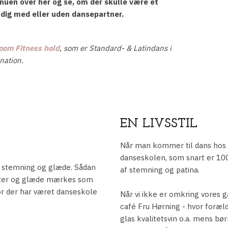
nuen over her og se, om der skulle være et
 dig med eller uden dansepartner.
oom Fitness hold
, som er Standard- & Latindans i
ation. ​
EN LIVSSTIL
​Når man kommer til dans hos
danseskolen, som snart er 10
d stemning og glæde. Sådan
af stemning og patina.
øster og glæde mærkes som
vor der har været danseskole
Når vi ikke er omkring vores 
café Fru Hørning - hvor foræld
glas kvalitetsvin o.a. mens bør