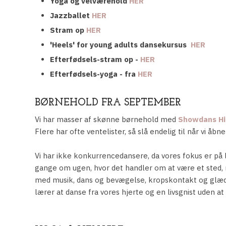
Yoga og velværehold
HER
Jazzballet
HER
Stram op
HER
'Heels' for young adults dansekursus
HER
Efterfødsels-stram op -
HER
Efterfødsels-yoga - fra
HER
BØRNEHOLD FRA SEPTEMBER
Vi har masser af skønne børnehold med
Showdans Hip
Flere har ofte ventelister, så slå endelig til når vi åb
Vi har ikke konkurrencedansere, da vores fokus er på 
gange om ugen, hvor det handler om at være et sted,
med musik, dans og bevægelse, kropskontakt og glæde 
lærer at danse fra vores hjerte og en livsgnist uden at