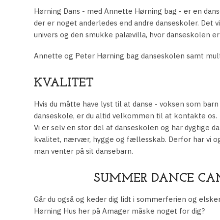
​Hørning Dans - med Annette Hørning bag - er en dans
der er noget anderledes end andre danseskoler. Det vi
univers og den smukke palævilla, hvor danseskolen er
Annette og Peter Hørning bag danseskolen samt mul
KVAL​ITET
​Hvis du måtte have lyst til at danse - voksen som ba
danseskole, er du altid velkommen til at kontakte os.
Vi er selv en stor del af danseskolen og har dygtige d
kvalitet, nærvær, hygge og fællesskab. Derfor har vi o
man venter på sit dansebarn.
SUMMER DANCE CAMP
Går du også og keder dig lidt i sommerferien og elsk
Hørning Hus her på Amager måske noget for dig?​