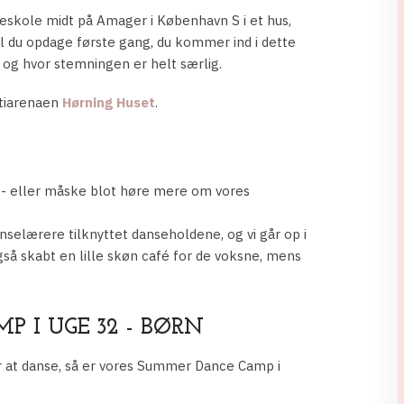
eskole midt på Amager i København S i et hus,
l du opdage første gang, du kommer ind i dette
 og hvor stemningen er helt særlig.
tiarenaen
Hørning Huset
.
rn - eller måske blot høre mere om vores
anselærere tilknyttet danseholdene, og vi går op i
gså skabt en lille skøn café for de voksne, mens
 I UGE 32 - BØRN
er at danse, så er vores Summer Dance Camp i