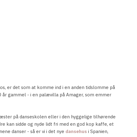
 os, er det som at komme ind i en anden tidslomme på
0 år gammel - i en palævilla på Amager, som emmer
gæster på danseskolen eller i den hyggelige tilhørende
re kan sidde og nyde lidt fri med en god kop kaffe, et
nene danser - så er vi i det nye
dansehus
i Spanien,