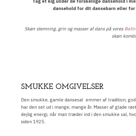
Tag et kig under de forskellige dansehold i me
dansehold for dit dansebarn eller for
Skøn stemning, grin og masser af dans på vores
Ballr
skøn kombin
​SMUKKE OMGIVELSER
​Den smukke, gamle dansesal emmer af tradition, go
har den set ud i mange, mange år. Masser af glade r
dejlig energi, når man træder ind i den smukke sal, h
siden 1925
.