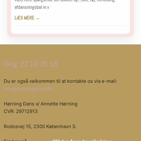
afdansningsbal m.v
LÆS MERE →
Ring: 22 16 25 16
Du er også velkommen til at kontakte os via e-mail:
info@horningdans.dk
Hørning Dans v/ Annette Hørning
CVR: 29712913
Rodosvej 15, 2300 København S.