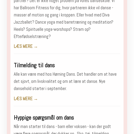
partner? Det er ikke noget problem på vores danseskole. Vi
har Ballroom Fitness for dig, hvor partneren ikke vil danse -
masser af motion og gang i kroppen. Eller hvad med Diva
Jazzballet? Dance yoga med barretræning og meditation?
Heels? Spirituelle yoga-worshops? Stram op?
Efterfødselstræning?
LÆS MERE →
Tilmelding til dans
Alle kan være med hos Hørning Dans. Det handler om at have
det sjovt, om livskvalitet og om at lære at danse. Nye
dansehold starter i september.
LÆS MERE →
Hyppige spørgsmål om dans
Når man starter til dans - barn eller voksen - kan der godt
være flere spørgsmål, der dukker op...Sko, tøj, tilmelding,