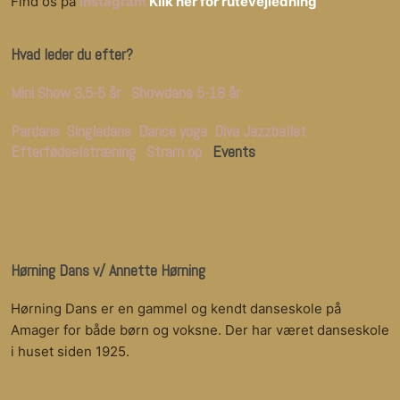
Find os på
Instagram
Klik her for rutevejledning
Hvad leder du efter?
Mini Show 3,5-5 år
Showdans 5-18 år
Pardans
Singledans
Dance yoga
Diva Jazzballet
Efterfødselstræning
Stram op
Events
Hørning Dans v/ Annette Hørning
Hørning Dans er en gammel og kendt danseskole på
Amager for både børn og voksne. Der har været danseskole
i huset siden 1925.